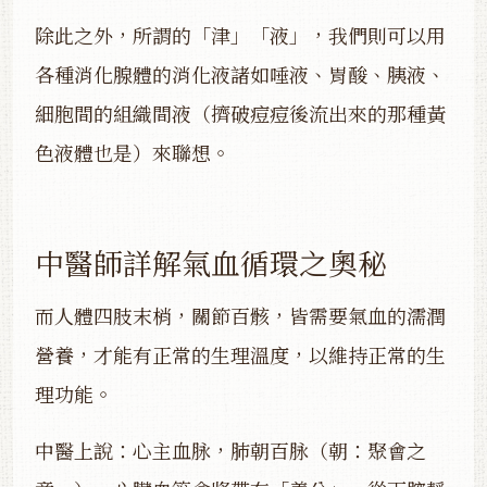
除此之外，所謂的「津」「液」，我們則可以用
各種消化腺體的消化液諸如唾液、胃酸、胰液、
細胞間的組織間液（擠破痘痘後流出來的那種黃
色液體也是）來聯想。
中醫師詳解氣血循環之奧秘
而人體四肢末梢，關節百骸，皆需要氣血的濡潤
營養，才能有正常的生理溫度，以維持正常的生
理功能。
中醫上說：心主血脉，肺朝百脉（朝：聚會之