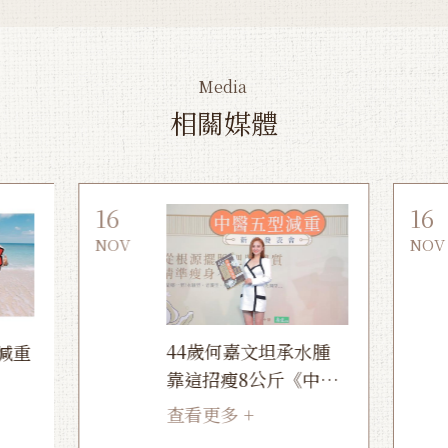
Media
相關媒體
16
16
NOV
NOV
44歲何嘉文坦承水腫
減重
靠這招瘦8公斤《中醫
五型減重新書發表會》
查看更多 +