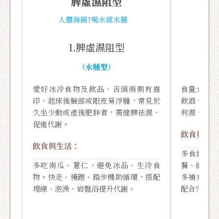
1.脾虛濕阻型
（水腫型）
愛好冰冷食物及飲品、舌頭兩側有齒
食量大、易
印、起床後臉部或眼皮易浮腫，常見於
飲酒、容易
久坐少動或產後肥胖者，需健脾祛濕、
利濕、調整
促進代謝。
飲食與生
飲食與生活：
多食綠豆
多吃南瓜、薏仁，避免冰品、生冷食
餐、細嚼慢
物。快走、慢跑、踏步機助循環，搭配
多補充高纖
埋線、泡澡、岩盤浴提升代謝。
配合穴位埋