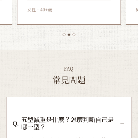
女性．40+歲
男
FAQ
常見問題
五型減重是什麼？怎麼判斷自己是
Q.
哪一型？