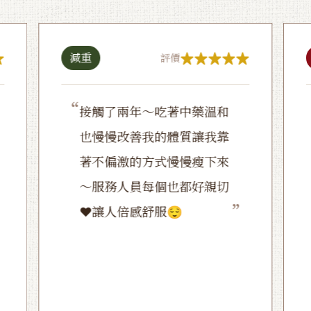
減重
評價
“
接觸了兩年～吃著中藥溫和
也慢慢改善我的體質讓我靠
著不偏激的方式慢慢瘦下來
～服務人員每個也都好親切
”
❤️讓人倍感舒服😌