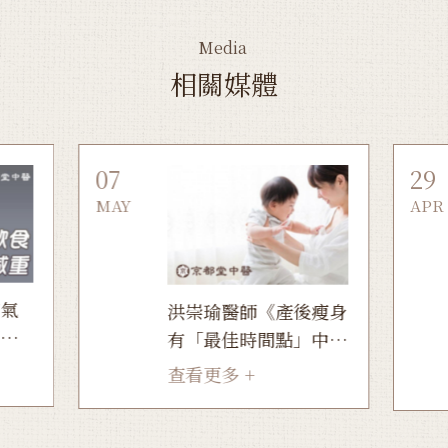
Media
相關媒體
07
29
MAY
APR
氣
洪崇瑜醫師《產後瘦身
有「最佳時間點」中醫
的
3方法溫和甩肉》
查看更多 +