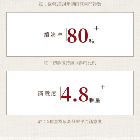
註：截至2024年初的減重門診數
80
續診率
%
註：初診後持續回診的比例
4.8
滿意度
顆星
註：5顆星為最高分的平均滿意度