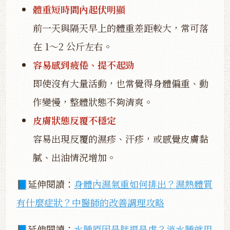
體重短時間內起伏明顯
前一天與隔天早上的體重差距較大，常可落
在 1～2 公斤左右。
容易感到疲倦、提不起勁
即使沒有大量活動，也常覺得身體偏重、動
作變慢，整體狀態不夠清爽。
皮膚狀態反覆不穩定
容易出現反覆的濕疹、汗疹，或感覺皮膚黏
膩、出油情況增加。
📘延伸閱讀：
身體內濕氣重如何排出？濕熱體質
有什麼症狀？中醫師的改善調理攻略
📘延伸閱讀：
水腫原因是胖還是虛？消水腫就用