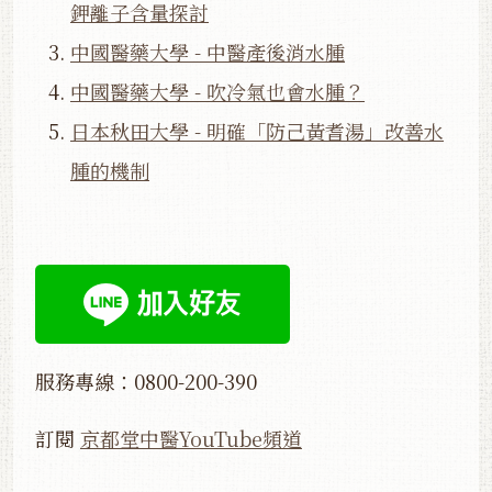
鉀離子含量探討
中國醫藥大學 - 中醫產後消水腫
中國醫藥大學 - 吹冷氣也會水腫？
日本秋田大學 - 明確「防己黃耆湯」改善水
腫的機制
服務專線：0800-200-390
訂閱
京都堂中醫YouTube頻道