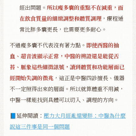
經出問題。
所以瘦多囊的重點不在減重，而
在飲食質量的細緻調整和體質調理
，療程通
常比胖多囊更長，也需要更多耐心。
不過瘦多囊不代表沒有著力點。
即使西醫的抽
血、超音波顯示正常，中醫的辨證還是能從舌
苔、脈象這些細微訊號，讀到體質和功能層面已
經開始失調的徵兆
，這正是中醫四診擅長、儀器
不一定照得出來的層面。所以就算體重不用減，
中醫一樣能找到具體可以切入、調理的方向。
📘延伸閱讀：
壓力大月經亂還變胖：中醫為什麼
說這三件事是同一個問題