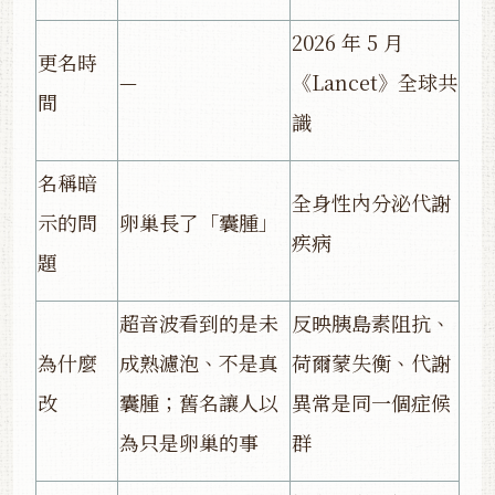
2026 年 5 月
更名時
—
《Lancet》全球共
間
識
名稱暗
全身性內分泌代謝
示的問
卵巢長了「囊腫」
疾病
題
超音波看到的是未
反映胰島素阻抗、
為什麼
成熟濾泡、不是真
荷爾蒙失衡、代謝
改
囊腫；舊名讓人以
異常是同一個症候
為只是卵巢的事
群