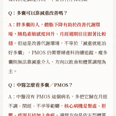
Q：多囊可以靠減重改善嗎？
A：胖多囊的人，體脂下降有助於改善代謝環
境，胰島素敏感度回升、月經週期往往跟著比較
穩。
但這是改善代謝環境，不等於「減重就能治
好多囊」，PMOS 仍需要婦產科持續追蹤。瘦多
囊則無法靠減重介入，方向以飲食和體質調理為
主。
Q：中醫怎麼看多囊／PMOS？
A：中醫沒有 PMOS 這個病名，多把它歸在月經
不調、閉經、不孕等範疇，
核心病機是腎虛、肝
鬱、痰濕互結加上血瘀
。調理方向是依五型體質