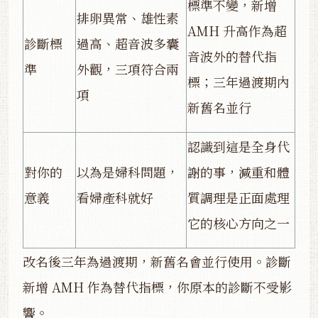
標準不變，新增
排卵異常、雄性素
AMH 升高作為超
診斷標
過高、超音波多囊
音波外的替代指
準
外觀，三項符合兩
標；三年過渡期內
項
新舊名並行
認識到這是全身代
對你的
以為是婦科問題，
謝的事，減重和體
意義
看婦產科就好
質調理是正面處理
它的核心方向之一
改名後三年為過渡期，新舊名會並行使用。診斷
新增 AMH 作為替代指標，你原本的診斷不受影
響。