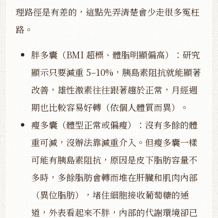
理路徑是有差的，這點先弄清楚會少走很多冤枉
路。
胖多囊（BMI 超標、體脂明顯偏高）：研究
顯示只要減重 5–10%，胰島素阻抗就能顯著
改善，雄性激素往往跟著趨於正常，月經週
期也比較容易好轉（依個人體質而異）。
瘦多囊（體型正常或偏瘦）：沒有多餘的體
重可減，沒辦法靠減重介入。但瘦多囊一樣
可能有胰島素阻抗，原因是皮下脂肪容量不
多時，多餘脂肪會轉而堆在肝臟和肌肉內部
（異位脂肪），堵住細胞接收葡萄糖的通
道，外表看起來不胖，內部的代謝環境卻已