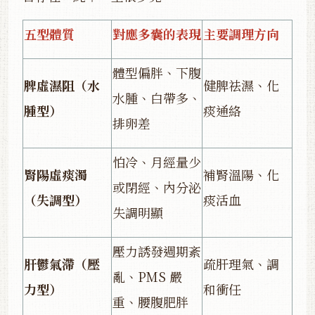
五型體質
對應多囊的表現
主要調理方向
體型偏胖、下腹
脾虛濕阻（水
健脾祛濕、化
水腫、白帶多、
腫型）
痰通絡
排卵差
怕冷、月經量少
腎陽虛痰濁
補腎溫陽、化
或閉經、內分泌
（失調型）
痰活血
失調明顯
壓力誘發週期紊
肝鬱氣滯（壓
疏肝理氣、調
亂、PMS 嚴
力型）
和衝任
重、腰腹肥胖