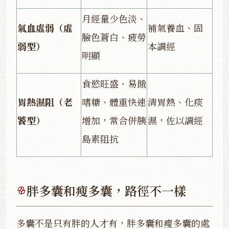
月經量少色淡、
氣血虛弱（虛
補氣養血、固
臉色蒼白、疲勞
弱型）
本調經
明顯
食慾旺盛、易餓
胃熱濕阻（老
嗜糖、體重快速
清胃熱、化痰
饕型）
增加，常合併胰
濕，佐以調經
島素阻抗
胖多囊和瘦多囊，路徑不一樣
多囊不是只有胖的人才有，胖多囊和瘦多囊的處