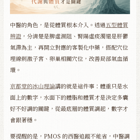
中醫的角色，是從體質根本介入。透過
五型體質
辨證
，分清楚是脾虛濕阻、腎陽虛痰濁還是肝鬱
氣滯為主，再開立對應的客製化中藥，搭配穴位
埋線刺激子宮、卵巢相關穴位，改善局部氣血循
環。
京都堂的冰山理論
講的就是這件事：體重只是水
面上的數字，水面下的體脂和體質才是決定多囊
好不好調的關鍵，從最底層的體質調起，數字才
會跟著穩。
要提醒的是，PMOS 的西醫追蹤不能省，中醫調