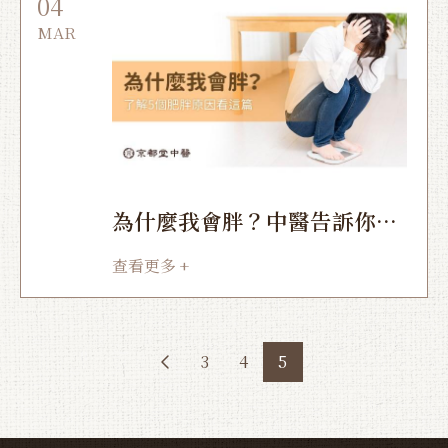
04
MAR
為什麼我會胖？中醫告訴你5
個肥胖原因
查看更多 +
3
4
5