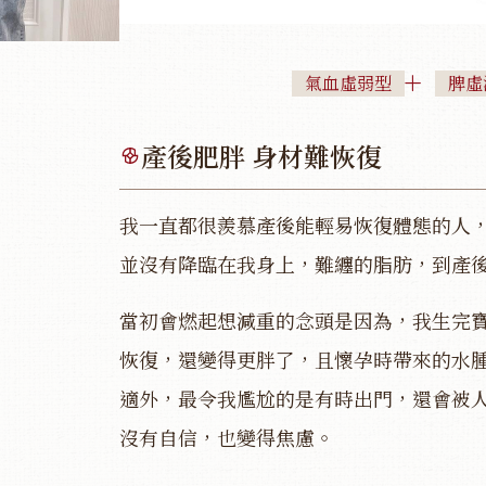
氣血虛弱型
脾虛
產後肥胖 身材難恢復
我一直都很羨慕產後能輕易恢復體態的人
並沒有降臨在我身上，難纏的脂肪，到產
當初會燃起想減重的念頭是因為，我生完
恢復，還變得更胖了，且懷孕時帶來的水
適外，最令我尷尬的是有時出門，還會被
沒有自信，也變得焦慮。