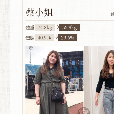
蔡小姐
體重
74.8kg
55.9kg
體脂
40.9%
29.6%