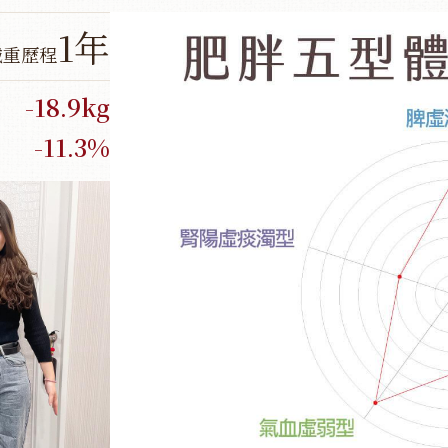
1年
減重歷程
-18.9kg
-11.3%