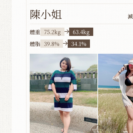
陳小姐
減
體重
75.2kg
63.4kg
體脂
39.8%
34.1%