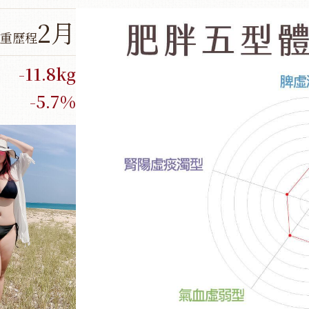
2月
重歷程
-11.8kg
-5.7%