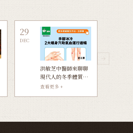
29
DEC
洪敏芝中醫師來聊聊
現代人的冬季體質陷
養
阱
查看更多 +