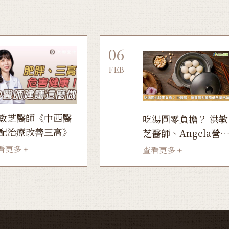
06
FEB
敏芝醫師《中西醫
吃湯圓零負擔？ 洪敏
配治療改善三高》
芝醫師、Angela營
師力薦降低熱量吃法
看更多 +
查看更多 +