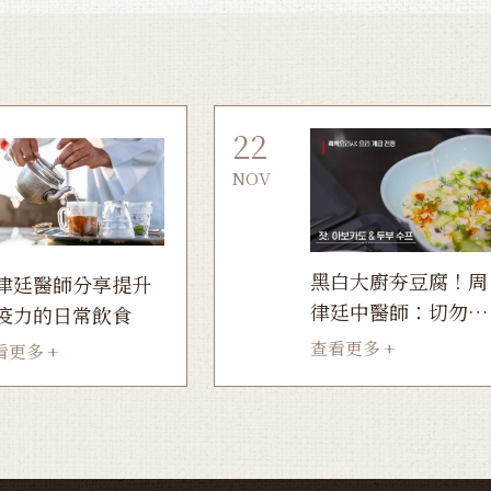
22
NOV
黑白大廚夯豆腐！周
律廷醫師分享提升
律廷中醫師：切勿過
疫力的日常飲食
量
查看更多 +
看更多 +