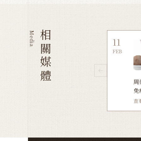
相關媒體
Media
11
FEB
周
免
查