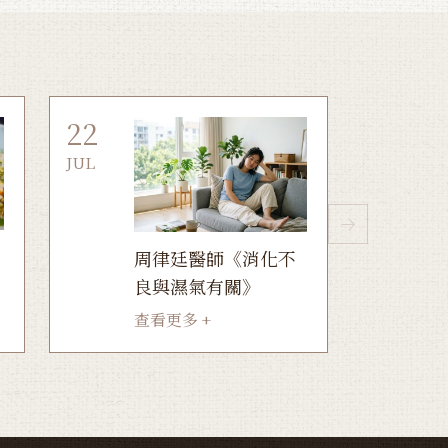
22
JUL
周律廷醫師《消化不
良與濕氣有關》
查看更多 +