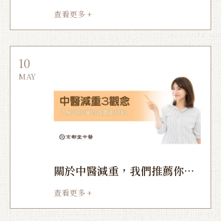
則」，小心辛香料藏陷阱！》
查看更多 +
10
MAY
關於中醫減重，我們推薦你要
有的3個觀念
查看更多 +