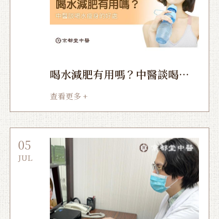
喝水減肥有用嗎？中醫談喝水
瘦身的好處
查看更多 +
05
JUL