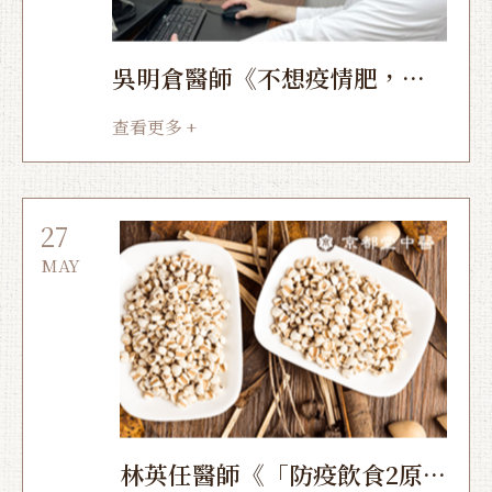
吳明倉醫師《不想疫情肥，中
醫減重視訊門診增近2成》
查看更多 +
27
MAY
林英任醫師《「防疫飲食2原