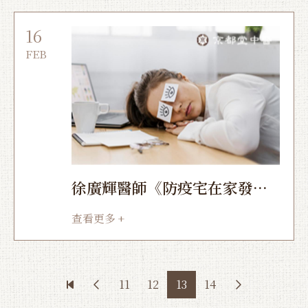
16
FEB
徐廣輝醫師《防疫宅在家發
胖，中醫強調先認清這點》
查看更多 +
11
12
13
14