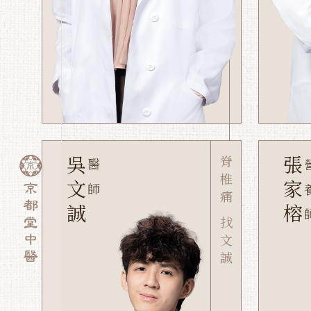
吳文誠
脊椎痛 找文誠
張家榕
醫師
營