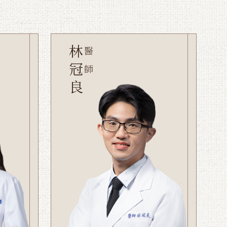
林冠良
醫師