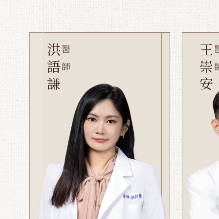
洪語謙
王崇安
醫師
醫