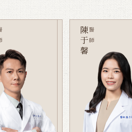
陳于馨
師
醫師