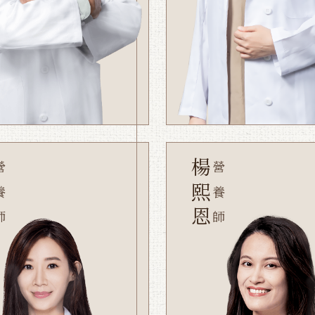
楊熙恩
養師
營養師