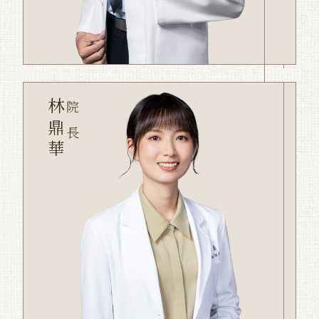
林鼎華
院長