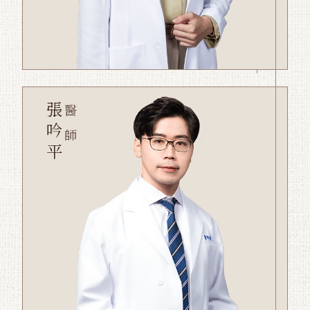
張吟平
醫師