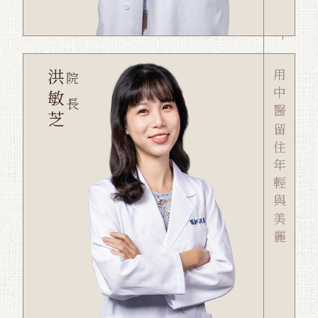
洪敏芝
用中醫留住年輕與美麗
院長