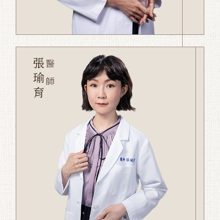
張瑜育
醫師