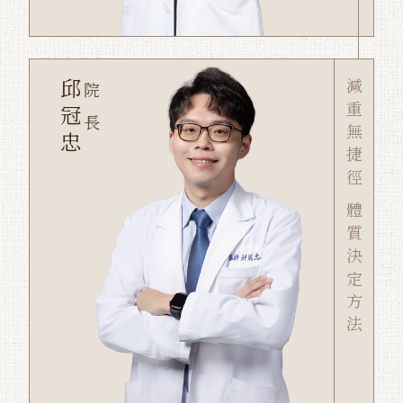
邱冠忠
減重無捷徑 體質決定方法
院長