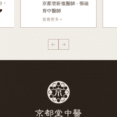
針，
京都堂新進醫師 - 張瑜
️
育中醫師
查看更多 +